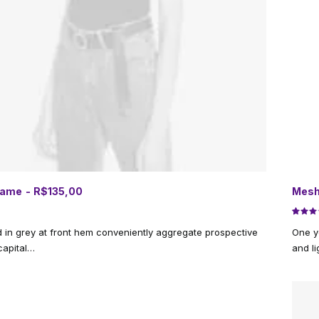
rame
R$
135,00
Mesh
ADICIONAR AO CARRINHO
Avalia
2
d in grey at front hem conveniently aggregate prospective
One y
como
3.00
 capital…
and li
de 5,
com
basea
em
avalia
de