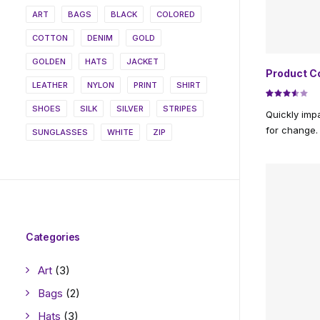
ART
BAGS
BLACK
COLORED
COTTON
DENIM
GOLD
Este
GOLDEN
HATS
JACKET
produto
Product C
tem
LEATHER
NYLON
PRINT
SHIRT
várias
Avaliado
2
SHOES
SILK
SILVER
STRIPES
variantes.
Quickly imp
como
As
3.50
for change.
SUNGLASSES
WHITE
ZIP
opções
de 5,
com
podem
baseado
ser
em
escolhidas
avaliações
na
de
página
clientes
do
produto
Categories
Art
(3)
Bags
(2)
Hats
(3)