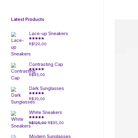
Latest Products
Lace-up Sneakers
R$
120,00
Avaliação
4.50
de
5
Contrasting Cap
R$
45,00
Avaliação
5.00
de 5
Dark Sunglasses
R$
30,00
Avaliação
4.00
de
5
White Sneakers
O
O
R$
125,00
R$
95,00
Avaliação
5.00
de 5
preço
preço
original
atual
Modern Sunglasses
era:
é: