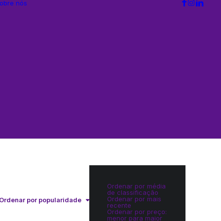
obre nós
Ordenar por média
de classificação
Ordenar por mais
Ordenar por popularidade
recente
Ordenar por preço:
menor para maior