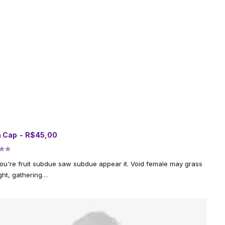
 Cap
R$
45,00
ADICIONAR AO CARRINHO
do
ou're fruit subdue saw subdue appear it. Void female may grass
ght, gathering…
do
ções