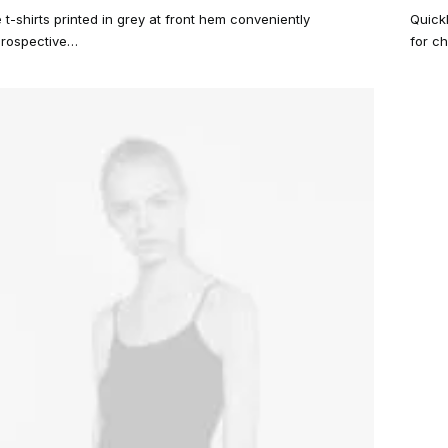
Avalia
2
 t-shirts printed in grey at front hem conveniently
Quick
como
5.00
d
prospective…
for c
5, co
basea
em
avalia
de
cliente