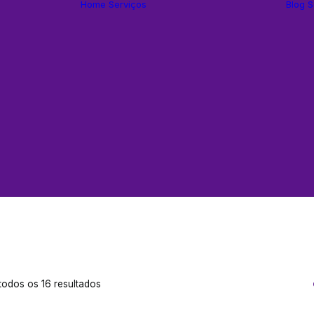
Home
Serviços
Blog
S
Estruturação de
E-commerce
Gestão de
Tráfego
Websites
Rádio e TV
Streaming de
Áudio
Inbound
Marketing
Identidade Visual
Classificado
odos os 16 resultados
por
popularidade