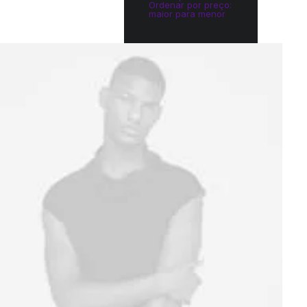
Ordenar por preço:
maior para menor