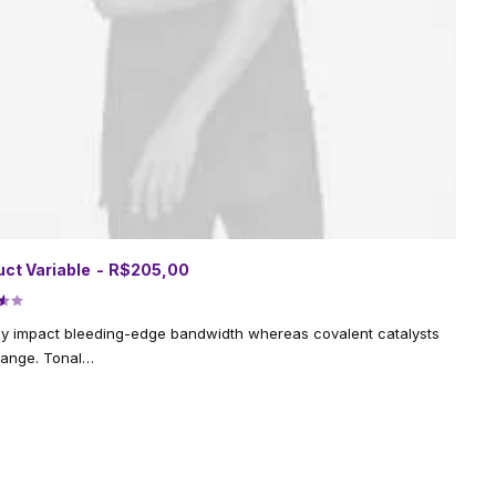
to
ct Variable
R$
205,00
VER OPÇÕES
s
do
ntes.
ly impact bleeding-edge bandwidth whereas covalent catalysts
hange. Tonal…
es
em
do
hidas
ções
a
s