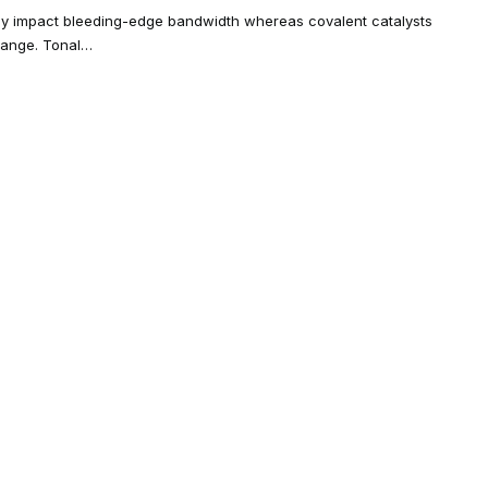
do
ly impact bleeding-edge bandwidth whereas covalent catalysts
e
hange. Tonal…
m
do
ções
s