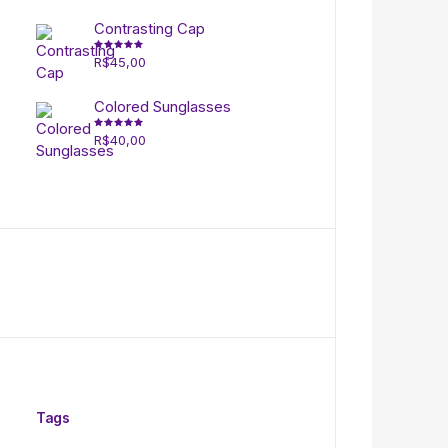
do
produto
Contrasting Cap
R$
45,00
Avaliação
5.00
de 5
Colored Sunglasses
R$
40,00
Avaliação
5.00
de 5
Tags