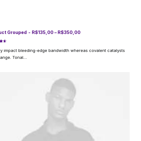
F
uct Grouped
R$
135,00
–
R$
350,00
VER PRODUTOS
a
i
x
do
ly impact bleeding-edge bandwidth whereas covalent catalysts
a
d
e
hange. Tonal…
e
m
p
do
r
e
ções
ç
o
s
:
R
$
1
3
5
,
0
0
a