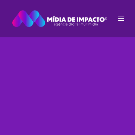
Estruturação de E-commerce
Gestão de Tráfego
Filters
Websites
Rádio e TV
Streaming de Áudio
Inbound Marketing
Identidade Visual