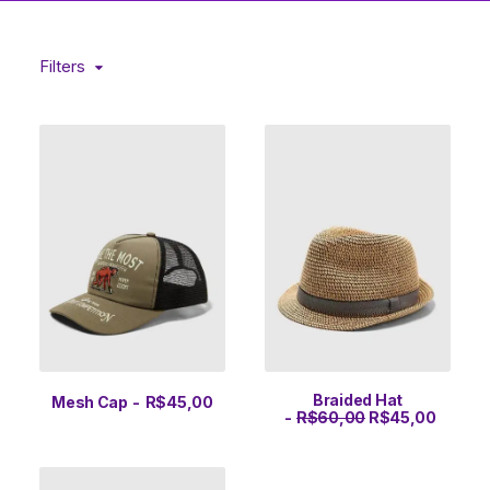
Filters
Braided Hat
Mesh Cap
R$
45,00
O
O
ADICIONAR AO CARRINHO
ADICIONAR AO CARRINHO
R$
60,00
R$
45,00
p
p
r
r
e
e
ç
ç