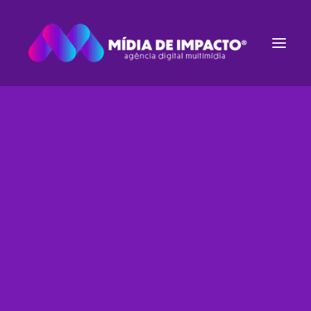
Estruturação de E-commerce
Gestão de Tráfego
Websites
Rádio e TV
Streaming de Áudio
Inbound Marketing
Identidade Visual
Hats